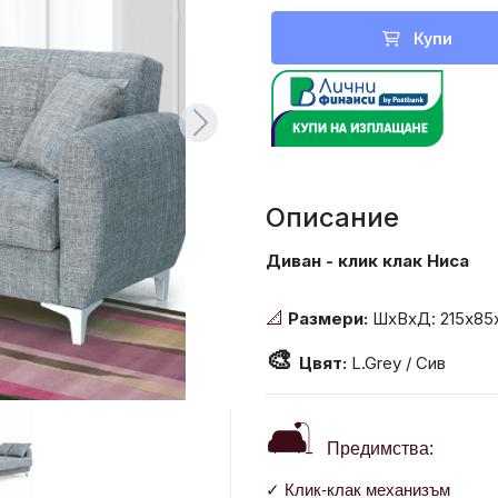
Купи
Описание
Диван - клик клак Ниса
Размери:
ШхВхД: 215х85
📐
🎨
Цвят:
L.Grey / Сив
🛋
Предимства:
✓ Клик-клак механизъм