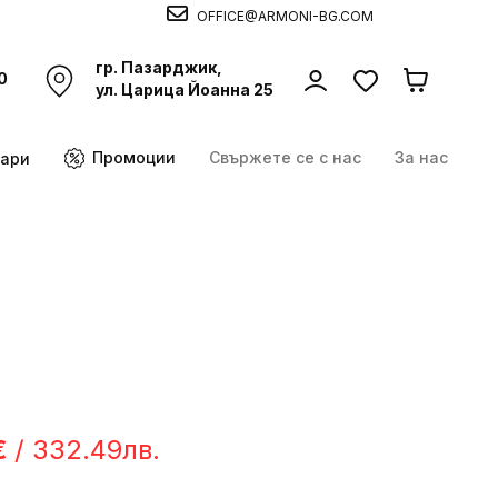
OFFICE@ARMONI-BG.COM
гр. Пазарджик,
0
ул. Царица Йоанна 25
Промоции
Свържете се с нас
За нас
оари
€
/ 332.49лв.