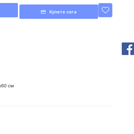
Купете сега
х60 см