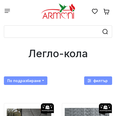
Легло-кола
По подразбиране
филтър