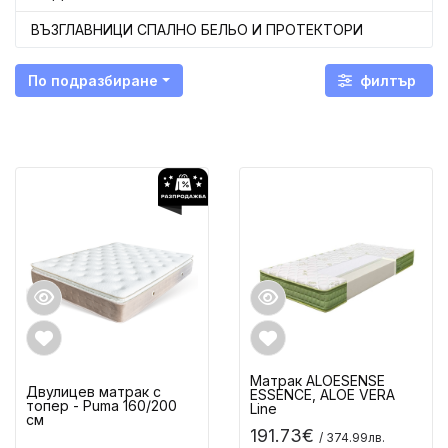
ВЪЗГЛАВНИЦИ СПАЛНО БЕЛЬО И ПРОТЕКТОРИ
По подразбиране
филтър
Матрак ALOESENSE
Двулицев матрак с
ESSENCE, ALOE VERA
топер - Puma 160/200
Line
см
191.73€
/ 374.99лв.