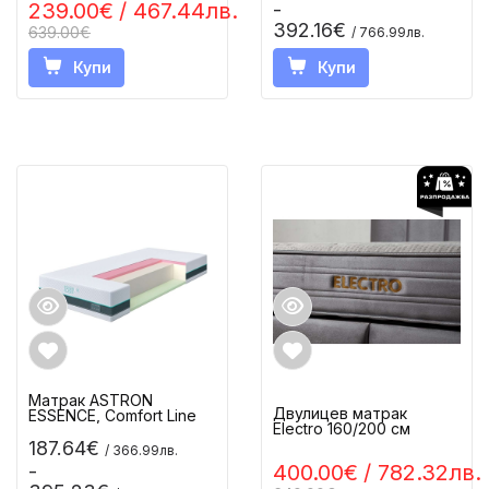
239.00€
/ 467.44лв.
-
392.16€
639.00€
/ 766.99лв.
Купи
Купи
Матрак ASTRON
Двулицев матрак
ESSENCE, Comfort Line
Electro 160/200 см
187.64€
/ 366.99лв.
-
400.00€
/ 782.32лв.