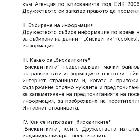
към Агенция по вписванията под ЕИК
200
Дружеството си запазва правото да променя
II. Събиране на информация
Дружеството събира информация по време н
за събиране на данни – „бисквитки“ (cookie
информация.
III. Какво са „бисквитките“
„Бисквитките“ представляват малки файло
съхранява тази информация в текстови файл
интернет страницата и, когато е прилож
съдържание спрямо нуждите и предпочитания
за запаметяване на предпочитанията на пос
информация, за преброяване на посетителит
Интернет страницата.
IV. Как се използват „бисквитките“
„Бисквитките“, които Дружеството използ
индивидуализират посетителите.