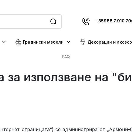
+35988 7 910 70
Градински мебели
Декорации и аксес
FAQ
 за използване на "б
нтернет страницата“) се администрира от „
Армони-