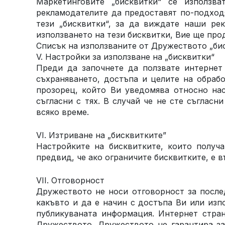
Маркетинговите „бисквитки“ се използв
рекламодателите да предоставят по-подход
тези „бисквитки“, за да виждате наши ре
използването на тези бисквитки, Вие ще про
Списък на използваните от Дружеството „би
V. Настройки за използване на „бисквитки“
Преди да започнете да ползвате интернет
съхраняването, достъпа и целите на обраб
прозорец, който Ви уведомява относно нас
съгласни с тях. В случай че не сте съглас
всяко време.
VI. Изтриване на „бисквитките”
Настройките на бисквитките, които получа
предвид, че ако ограничите бисквитките, е 
VII. Отговорност
Дружеството не носи отговорност за послед
какъвто и да е начин с достъпа Ви или изп
публикуваната информация. Интернет стра
Дружеството. Дружеството не гарантира за