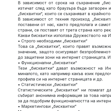
В зависимост от срока на съхранение „бис
изтичат след като браузъра бъде затворен 
„бисквитки“, които се съхраняват в крайното
В зависимост от техния произход „бисквитк
поставени от нас, както предполага и само
страни, се поставят от трета страна като ре
Какви бисквитки използва Дружеството на И
•
Строго необходими „бисквитки“
Това са „бисквитки“, които правят възможн
значение, защото осигуряват безпроблемнот
до защитени зони на интернет страницата. И
•
Функционални „бисквитки“
Тези „бисквитки“ дават възможност на Ин
миналото, като например какъв език предпоч
профила си на интернет страницата и др.
•
Статистически „бисквитки“
Статистическите „бисквитки“ ни помагат да
събират анонимна информация за това напри
за да подобрим функционалността на интерн
•
Маркетингови „бисквитки“