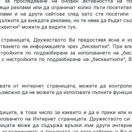
ат за проследяване на онлайн активността на п
ящи реклами или да ограничат колко пъти посетите
клами и на други сайтове след като сте посетили 
дължите да виждате реклами, но те няма да бъдат съ
сквитки“ можете да видите тук.
 страницата, Дружеството Ви предоставя ясна и и
отването на информацията чрез „бисквитки“. При вл
тройките по подразбиране за използването на „бис
ни с настройките по подразбиране на „бисквитките“,
вате от интернет страницата, можете да контроли
възможно да не можете да използвате пълните функци
иците, в това число за каквито и да е преки или 
олзването на Интернет страницата. Дружеството си
ницата може да съдържа връзки към други интерне
 съдържанието и точността на тези сайтове и Ви п