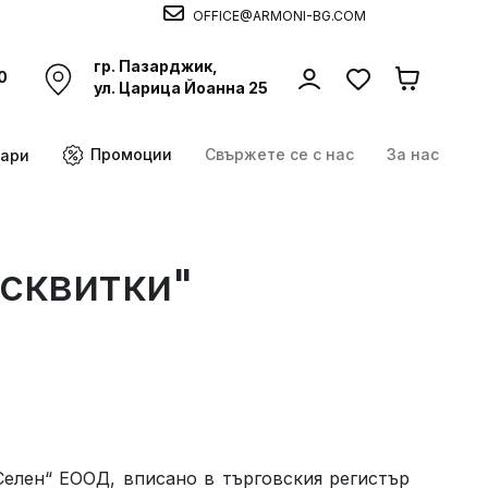
OFFICE@ARMONI-BG.COM
гр. Пазарджик,
0
ул. Царица Йоанна 25
Промоции
Свържете се с нас
За нас
оари
исквитки"
Селен
“ ЕООД, вписано в търговския регистър