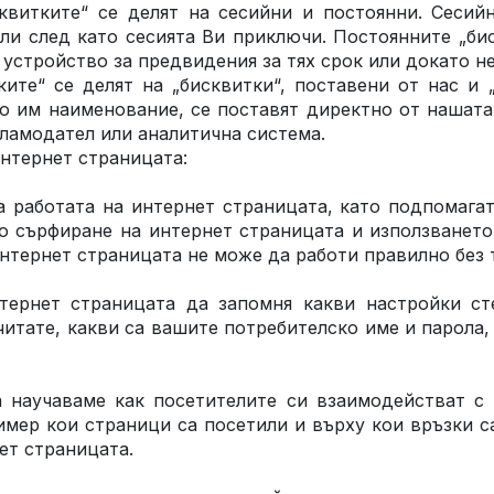
квитките“ се делят на сесийни и постоянни. Сесий
или след като сесията Ви приключи. Постоянните „бис
 устройство за предвидения за тях срок или докато не
ите“ се делят на „бисквитки“, поставени от нас и „
то им наименование, се поставят директно от нашата
кламодател или аналитична система.
нтернет страницата:
а работата на интернет страницата, като подпомага
о сърфиране на интернет страницата и използванет
нтернет страницата не може да работи правилно без т
тернет страницата да запомня какви настройки ст
итате, какви са вашите потребителско име и парола,
 научаваме как посетителите си взаимодействат с 
мер кои страници са посетили и върху кои връзки с
ет страницата.