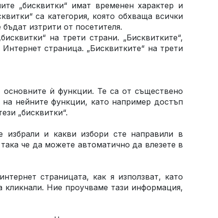
ните „бисквитки“ имат временен характер и
квитки“ са категория, която обхваща всички
 бъдат изтрити от посетителя.
бисквитки“ на трети страни. „Бисквитките“,
 Интернет страница. „Бисквитките“ на трети
т основните ѝ функции. Те са от съществено
о на нейните функции, като например достъп
ези „бисквитки“.
е избрали и какви избори сте направили в
 така че да можете автоматично да влезете в
интернет страницата, как я използват, като
а кликнали. Ние проучваме тази информация,