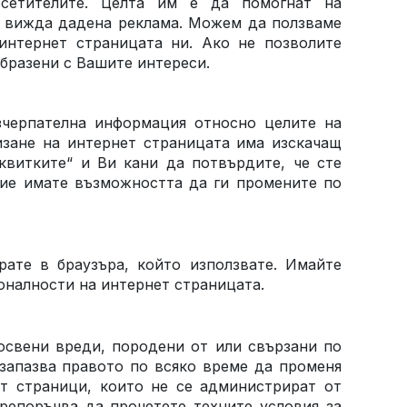
осетителите. Целта им е да помогнат на
л вижда дадена реклама. Можем да ползваме
интернет страницата ни. Ако не позволите
образени с Вашите интереси.
зчерпателна информация относно целите на
изане на интернет страницата има изскачащ
квитките“ и Ви кани да потвърдите, че сте
 Вие имате възможността да ги промените по
рате в браузъра, който използвате. Имайте
оналности на интернет страницата.
косвени вреди, породени от или свързани по
 запазва правото по всяко време да променя
т страници, които не се администрират от
репоръчва да прочетете техните условия за