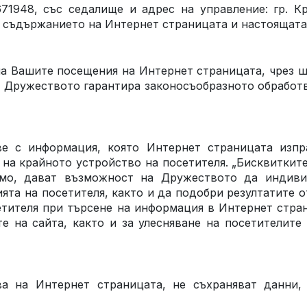
671948
, със седалище и адрес на управление:
гр. К
 съдържанието на Интернет страницата и настоящата 
а Вашите посещения на Интернет страницата, чрез ш
s). Дружеството гарантира законосъобразното обработ
ве с информация, която Интернет страницата изпр
 на крайното устройство на посетителя. „Бисквитките
имо, дават възможност на Дружеството да индиви
та на посетителя, както и да подобри резултатите от
етителя при търсене на информация в Интернет стран
е на сайта, както и за улесняване на посетителите 
ва на Интернет страницата, не съхраняват данни