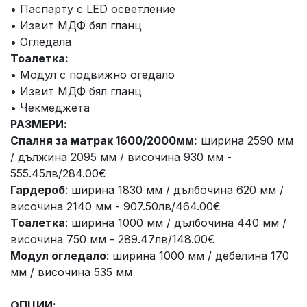
• Паспарту с LED осветление
• Извит МДФ бял гланц
• Огледала
Тоалетка:
• Модул с подвижно огедало
• Извит МДФ бял гланц
• Чекмеджета
РАЗМЕРИ:
Спалня за матрак 1600/2000мм:
ширина 2590 мм
/ дължина 2095 мм / височина 930 мм -
555.45лв/284.00€
Гардероб
: ширина 1830 мм / дълбочина 620 мм /
височина 2140 мм - 907.50лв/464.00€
Тоалетка
: ширина 1000 мм / дълбочина 440 мм /
височина 750 мм - 289.47лв/148.00€
Модул огледало
: ширина 1000 мм / дебелина 170
мм / височина 535 мм
ОПЦИИ: