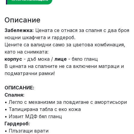
Описание
Забележка:
Цената се отнася за спалня с два броя
нощни шкафчета и гардероб.
Цените са валидни само за цветова комбинация,
като на снимката:
корпус
- дъб мока /
лице
- бяло гланц
В цената на спалните не са включени матраци и
подматрачни рамки!
ОПИСАНИЕ:
Спалня:
• Легло с механизми за повдигане с амортисьори
• Тапицирана табла с еко кожа
• Извит МДФ бял гланц
Гардероб:
• Плъзгащи врати