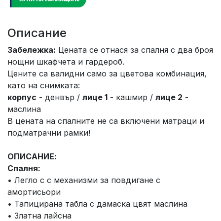
Описание
Забележка:
Цената се отнася за спалня с два броя
нощни шкафчета и гардероб.
Цените са валидни само за цветова комбинация,
като на снимката:
корпус
- денвър /
лице 1
- кашмир /
лице 2
-
маслина
В цената на спалните не са включени матраци и
подматрачни рамки!
ОПИСАНИЕ:
Спалня:
• Легло с с механизми за повдигане с
амортисьори
• Тапицирана табла с дамаска цвят маслина
• Златна лайсна