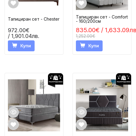
Тапициран сет - Comfort
Тапициран сет - Chester
- 160/200см
835.00€
/ 1,633.09лв
972.00€
/ 1,901.04лв.
1,252.00€
Купи
Купи