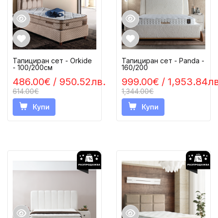
Тапициран сет - Orkide
Тапициран сет - Panda -
- 100/200см
160/200
486.00€
/ 950.52лв.
999.00€
/ 1,953.84лв
614.00€
1,344.00€
Купи
Купи