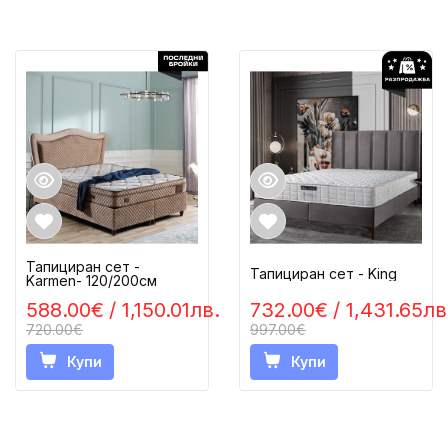
Тапициран сет -
Тапициран сет - King
Karmen- 120/200см
588.00€
/ 1,150.01лв.
732.00€
/ 1,431.65лв
720.00€
997.00€
Купи
Купи