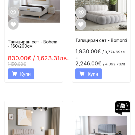
Тапициран сет - Bomonti
Тапициран сет - Bohem
- 160/200см
1,930.00€
/ 3,774.69лв.
830.00€
/ 1,623.31лв.
-
2,246.00€
1,150.00€
/ 4,392.73лв.
Купи
Купи