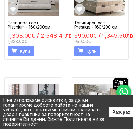
Тапициран сет -
Тапициран сет -
Platinium - 160/200см
Prestige - 160/200 см
1,303.00€
/ 2,548.41лв.
690.00€
/ 1,349.50лв
1,638.00€
950.00€
Купи
Купи
Ние използваме бисквитки, за да ви
гарантираме добрата работа на нашия
уебсайт, като спазваме всички правила и
Разбрах
добри практики за поверителност на
личните Ви данни.
Вижте Политиката ни за
поверителност