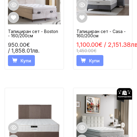
Тапициран сет - Boston
Тапициран сет - Casa -
- 160/200см
160/200см
1,100.00€
/ 2,151.38лв
950.00€
/ 1,858.01лв.
1,450.00€
Купи
Купи