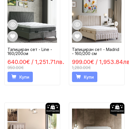
Тапициран сет - Line -
Тапициран сет - Madrid
160/200см
- 160/200 см
640.00€
/ 1,251.71лв.
999.00€
/ 1,953.84лв
950.00€
1,280.00€
Купи
Купи