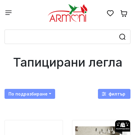
Тапицирани легла
По подразбиране
филтър