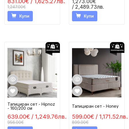
831.00€
/ 1,625.27лв.
1,273.00€
/ 2,489.73лв.
1,247.00€
Купи
Купи
Тапициран сет - Hipnoz
Тапициран сет - Honey
- 160/200 см
639.00€
/ 1,249.76лв.
599.00€
/ 1,171.52лв.
956.00€
899.00€