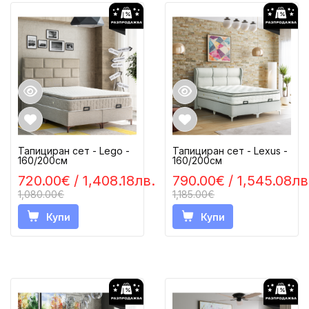
Тапициран сет - Lego -
Тапициран сет - Lexus -
160/200см
160/200см
720.00€
/ 1,408.18лв.
790.00€
/ 1,545.08лв
1,080.00€
1,185.00€
Купи
Купи