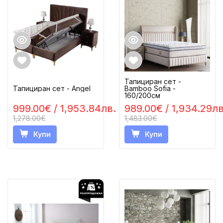
Тапициран сет -
Тапициран сет - Angel
Bamboo Sofia -
160/200см
999.00€
/ 1,953.84лв.
989.00€
/ 1,934.29лв
1,278.00€
1,483.00€
Купи
Купи