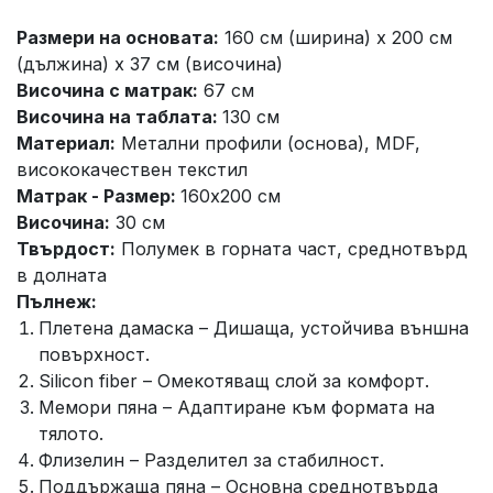
Размери на основата:
160 см (ширина) x 200 см
(дължина) x 37 см (височина)
Височина с матрак:
67 см
Височина на таблата:
130 см
Материал:
Метални профили (основа), MDF,
висококачествен текстил
Матрак - Размер:
160x200 см
Височина:
30 см
Твърдост:
Полумек в горната част, среднотвърд
в долната
Пълнеж:
Плетена дамаска – Дишаща, устойчива външна
повърхност.
Silicon fiber – Омекотяващ слой за комфорт.
Мемори пяна – Адаптиране към формата на
тялото.
Флизелин – Разделител за стабилност.
Поддържаща пяна – Основна среднотвърда