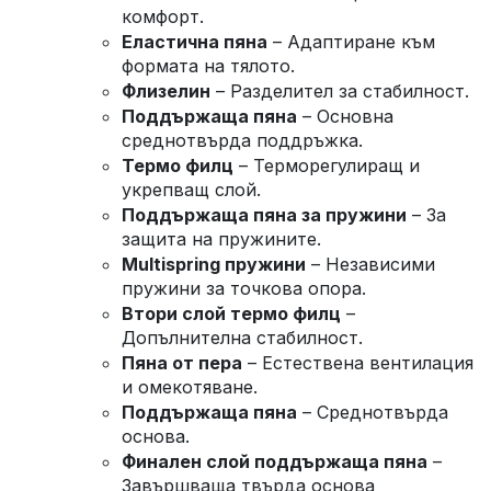
комфорт.
Еластична пяна
– Адаптиране към
формата на тялото.
Флизелин
– Разделител за стабилност.
Поддържаща пяна
– Основна
среднотвърда поддръжка.
Термо филц
– Терморегулиращ и
укрепващ слой.
Поддържаща пяна за пружини
– За
защита на пружините.
Multispring пружини
– Независими
пружини за точкова опора.
Втори слой термо филц
–
Допълнителна стабилност.
Пяна от пера
– Естествена вентилация
и омекотяване.
Поддържаща пяна
– Среднотвърда
основа.
Финален слой поддържаща пяна
–
Завършваща твърда основа