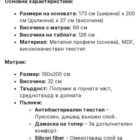
Основни характеристики:
Размери на основата
:
173 см (ширина) x 200
см (дължина) x 37 см (височина)
Височина с матрак
:
69 см
Височина на таблата
:
126 см
Материал
:
Метални профили (основа), MDF,
висококачествен текстил
Матрак:
Размер:
160x200 см
Височина:
32 см
Твърдост:
Полумек в горната част,
среднотвърд в долната
Пълнеж
:
Антибактериален текстил
–
Луксозен, дишащ външен слой..
Дамаска на топер
– За допълнителен
комфорт.
Silicon fiber
– Омекотяващ слой за