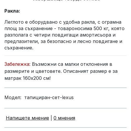
Ракла:
Леглото е оборудвано с удобна ракла, с ограмна
площ за съхранение - товароносима 500 кг, която
разполага с
четири повдигащи амортисьора
и
предпазители, за безопасно и лесно повдигане и
съхранение.
Забележка:
Възможни са малки отклонения в
размерите и цветовете. Описаният размер е за
матрак 160х200 см!
Модел:
тапициран-сет-lexus
Напишете мнение
|
0 мнения