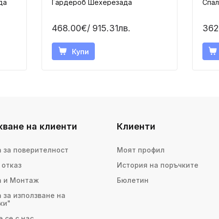
да
Гардероб Шехерезада
Спал
468.00€
/ 915.31лв.
362
Купи
ване на клиенти
Клиенти
 за поверителност
Моят профил
 отказ
История на поръчките
а и Монтаж
Бюлетин
 за използване на
ки"
 се с нас