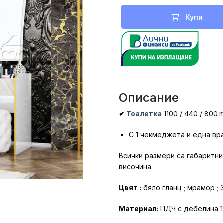
Купи
Описание
✔
Тоалетка
1100 / 440 / 800
С 1 чекмеджета и една вра
Всички размери са габаритни
височина.
Цвят :
бяло гланц ; мрамор ;
Материал:
ПДЧ с дебелина 