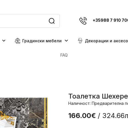
+35988 7 910 70
Градински мебели
Декорации и аксес
FAQ
Тоалетка Шехер
Наличност: Предварителна п
166.00€
/ 324.66л