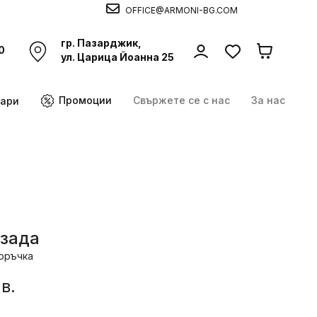
OFFICE@ARMONI-BG.COM
гр. Пазарджик,
0
ул. Царица Йоанна 25
Промоции
Свържете се с нас
За нас
оари
езада
оръчка
в.