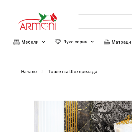
Лукс серия
Мебели
Матраци
Начало
Тоалетка Шехерезада