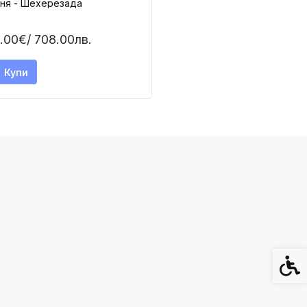
ня - Шехерезада
.00€
/ 708.00лв.
Купи
Спец