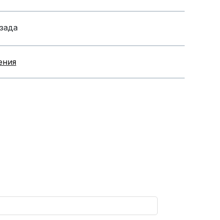
зада
ения