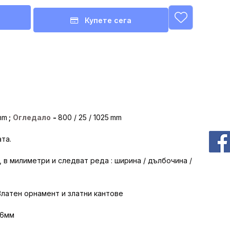
Купете сега
mm
;
Огледало
-
80
0 / 25 / 1025
mm
та.
, в милиметри и следват реда : ширина / дълбочина /
 Златен орнамент и златни кантове
16мм