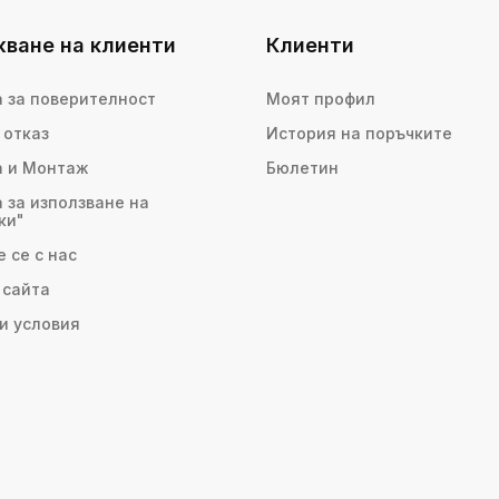
ване на клиенти
Клиенти
 за поверителност
Моят профил
 отказ
История на поръчките
а и Монтаж
Бюлетин
 за използване на
ки"
 се с нас
 сайта
и условия