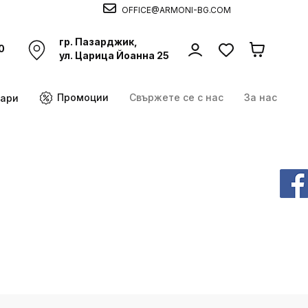
OFFICE@ARMONI-BG.COM
гр. Пазарджик,
0
ул. Царица Йоанна 25
Промоции
Свържете се с нас
За нас
оари