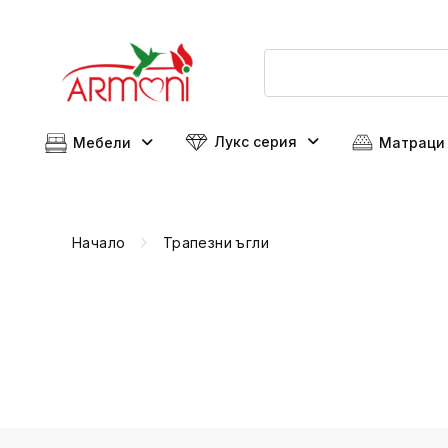
Лукс серия
Мебели
Матраци
Начало
Трапезни ъгли