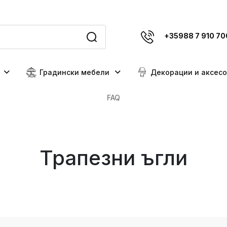
+35988 7 910 70
Градински мебели
Декорации и аксес
FAQ
Трапезни ъгли