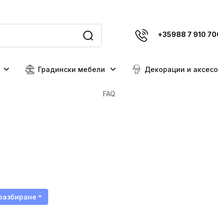
+35988 7 910 70
Градински мебели
Декорации и аксес
FAQ
разбиране