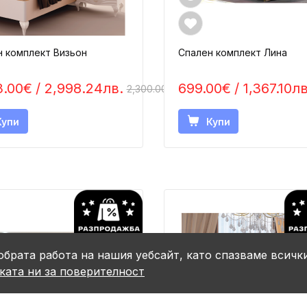
 комплект Визьон
Спален комплект Лина
3.00€
/ 2,998.24лв.
699.00€
/ 1,367.10лв
2,300.00€
Купи
Купи
обрата работа на нашия уебсайт, като спазваме всичк
ката ни за поверителност