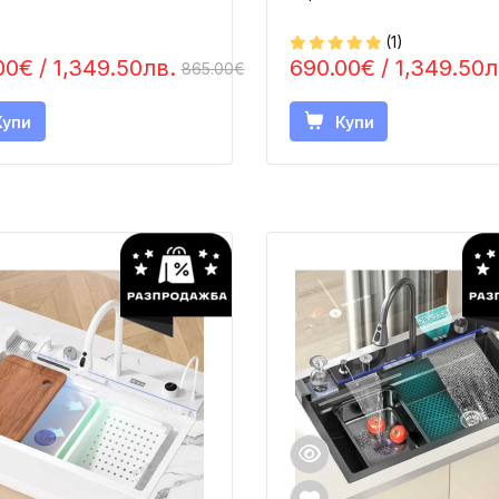
(1)
00€
/ 1,349.50лв.
690.00€
/ 1,349.50л
865.00€
Купи
Купи