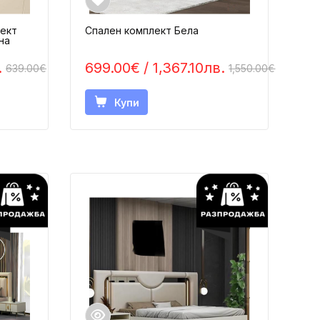
ект
Спален комплект Бела
на
.
699.00€
/ 1,367.10лв.
639.00€
1,550.00€
Купи