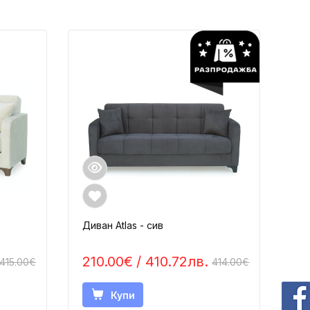
Диван Atlas - сив
210.00€
/ 410.72лв.
415.00€
414.00€
Купи