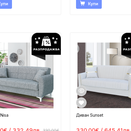
Купи
Купи
Nisa
Диван Sunset
00€
/ 332.49лв.
330.00€
/ 645.41лв
330.00€