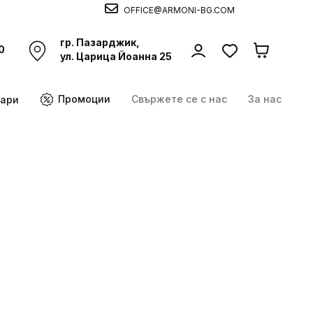
OFFICE@ARMONI-BG.COM
гр. Пазарджик,
0
ул. Царица Йоанна 25
Промоции
Свържете се с нас
За нас
оари