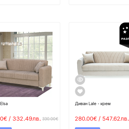
Elsa
Диван Lale - крем
00€
/ 332.49лв.
280.00€
/ 547.62лв.
330.00€