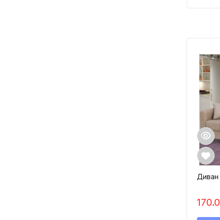
Диван 
170.