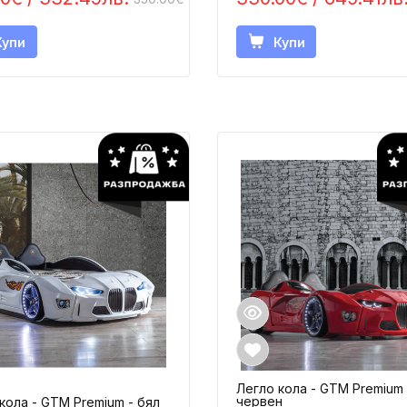
Купи
Купи
Легло кола - GTM Premium 
червен
кола - GTM Premium - бял