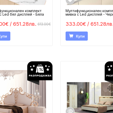
функционален комплект
Мултифункционален компл
мивка с Led бял дисплей - Бялa
мивка с Led дисплей - Чер
00€
/ 651.28лв.
333.00€
/ 651.28лв
613.00€
Купи
Купи