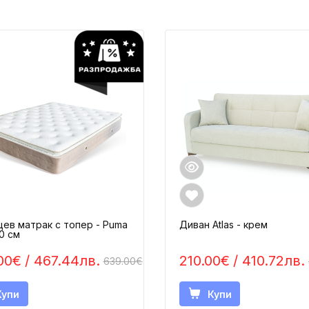
ев матрак с топер - Puma
Диван Atlas - крем
0 см
00€
/ 467.44лв.
210.00€
/ 410.72лв.
639.00€
Купи
Купи