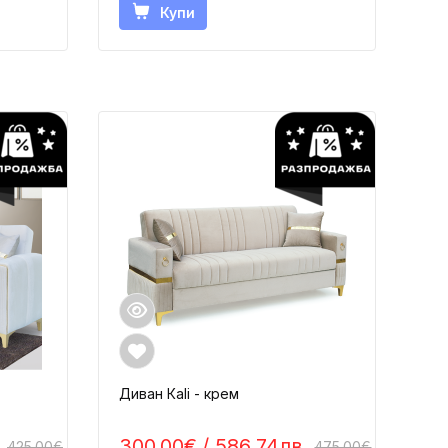
Купи
Диван Каli - крем
.
300.00€
/ 586.74лв.
425.00€
475.00€