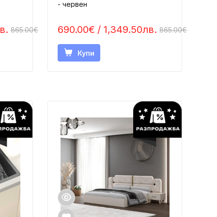
- червен
в.
690.00€
/ 1,349.50лв.
865.00€
865.00€
Купи