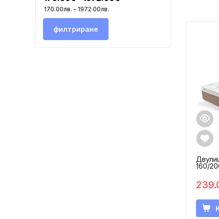
филтриране
Двулиц
160/20
239.