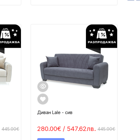
Диван Lale - сив
280.00€
/ 547.62лв.
445.00€
445.00€