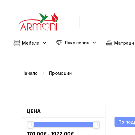
Лукс серия
Мебели
Матраци
Начало
Промоции
ЦЕНА
По под